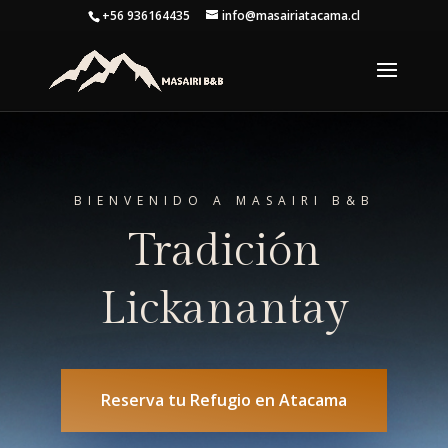
+56 936164435
info@masairiatacama.cl
BIENVENIDO A MASAIRI B
&B
Tradición
Lickanantay
Reserva tu Refugio en Atacama